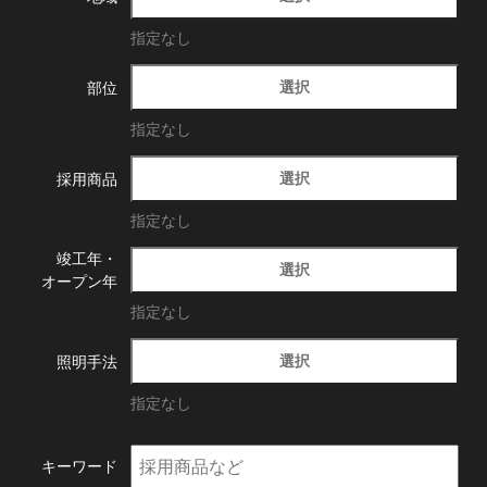
指定なし
選択
部位
指定なし
選択
採用商品
指定なし
竣工年・
選択
オープン年
指定なし
選択
照明手法
指定なし
キーワード