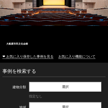
大船渡市民文化会館
❤ お気に入り保存した事例を見る
お気に入り機能について
事例を検索する
選択
建物分類
指定なし
選択
地域