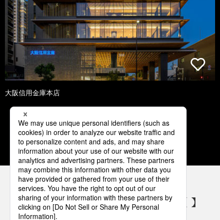
大阪信用金庫本店
1
2
3
4
5
パナソニックの電気設備 SNSアカウント