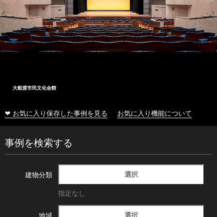
大船渡市民文化会館
❤ お気に入り保存した事例を見る
お気に入り機能について
事例を検索する
選択
建物分類
指定なし
選択
地域