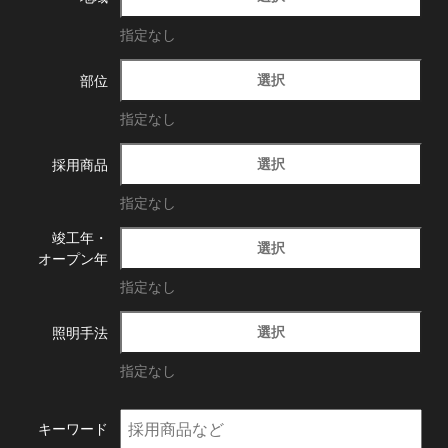
指定なし
選択
部位
指定なし
選択
採用商品
指定なし
竣工年・
選択
オープン年
指定なし
選択
照明手法
指定なし
キーワード