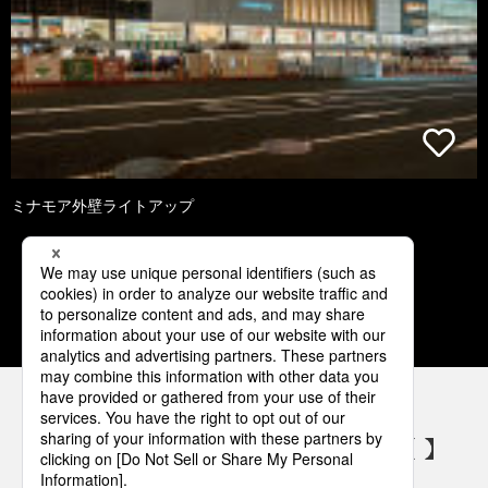
ミナモア外壁ライトアップ
1
2
3
4
5
パナソニックの電気設備 SNSアカウント