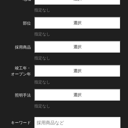
指定なし
選択
部位
指定なし
選択
採用商品
指定なし
竣工年・
選択
オープン年
指定なし
選択
照明手法
指定なし
キーワード