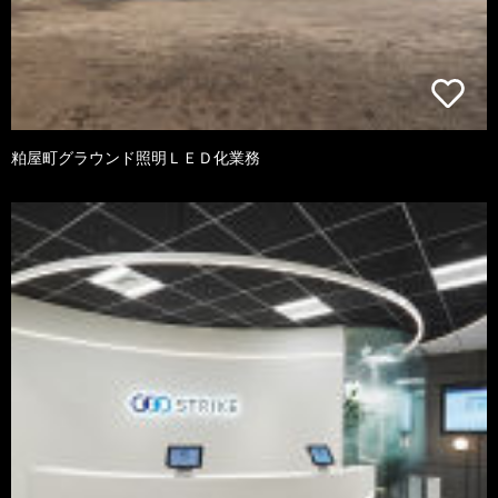
粕屋町グラウンド照明ＬＥＤ化業務