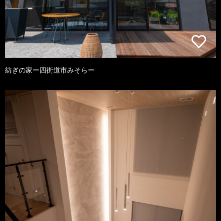
紡ぎの家ー四街道市みそらー