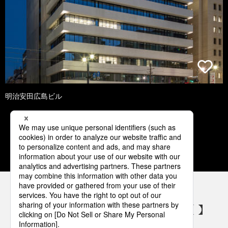
明治安田広島ビル
1
2
3
4
5
パナソニックの電気設備 SNSアカウント