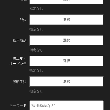
指定なし
選択
部位
指定なし
選択
採用商品
指定なし
竣工年・
選択
オープン年
指定なし
選択
照明手法
指定なし
キーワード