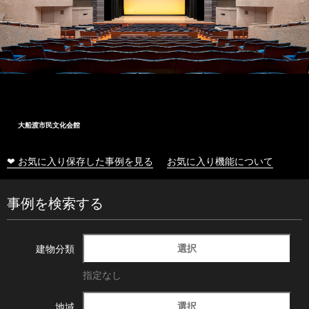
大船渡市民文化会館
❤ お気に入り保存した事例を見る
お気に入り機能について
事例を検索する
選択
建物分類
指定なし
選択
地域