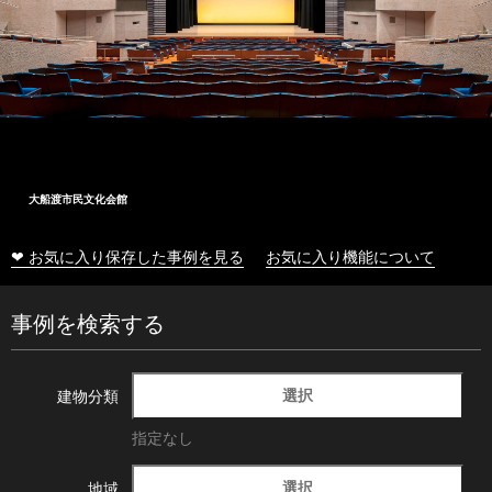
大船渡市民文化会館
❤ お気に入り保存した事例を見る
お気に入り機能について
事例を検索する
選択
建物分類
指定なし
選択
地域