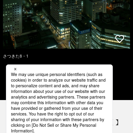
さつきた8・1
1
2
3
4
5
パナソニックの電気設備 SNSアカウント