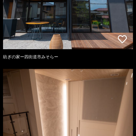
紡ぎの家ー四街道市みそらー