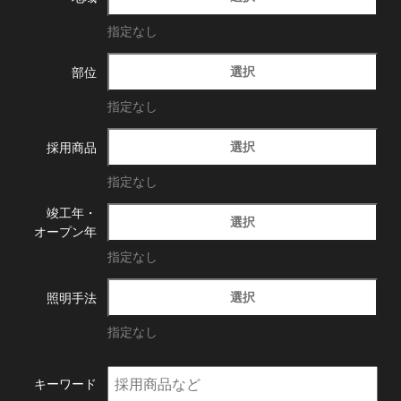
指定なし
選択
部位
指定なし
選択
採用商品
指定なし
竣工年・
選択
オープン年
指定なし
選択
照明手法
指定なし
キーワード