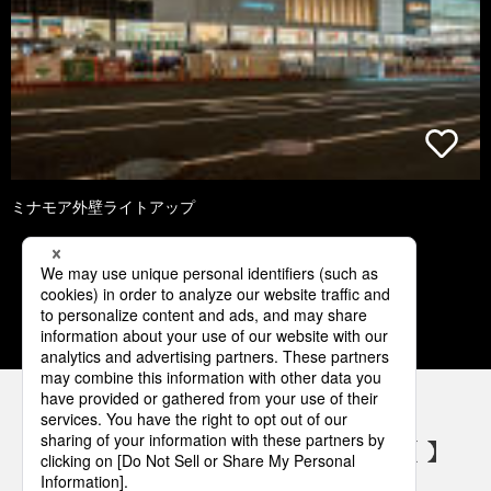
ミナモア外壁ライトアップ
1
2
3
4
5
パナソニックの電気設備 SNSアカウント