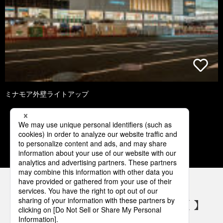
ミナモア外壁ライトアップ
1
2
3
4
5
パナソニックの電気設備 SNSアカウント