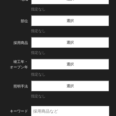
指定なし
選択
部位
指定なし
選択
採用商品
指定なし
竣工年・
選択
オープン年
指定なし
選択
照明手法
指定なし
キーワード