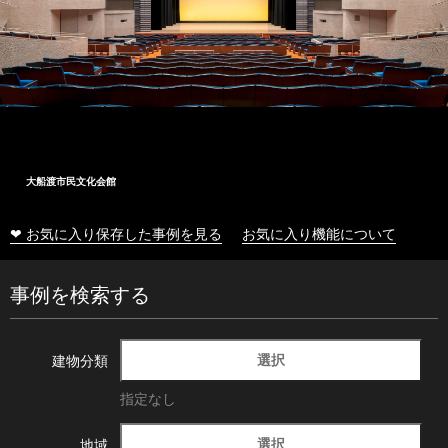
大船渡市民文化会館
❤ お気に入り保存した事例を見る
お気に入り機能について
事例を検索する
選択
建物分類
指定なし
選択
地域