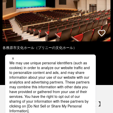
各務原市文化ホール（プリニーの文化ホール）
1
2
3
4
5
パナソニックの電気設備 SNSアカウント