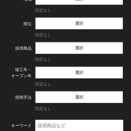
指定なし
選択
部位
指定なし
選択
採用商品
指定なし
竣工年・
選択
オープン年
指定なし
選択
照明手法
指定なし
キーワード