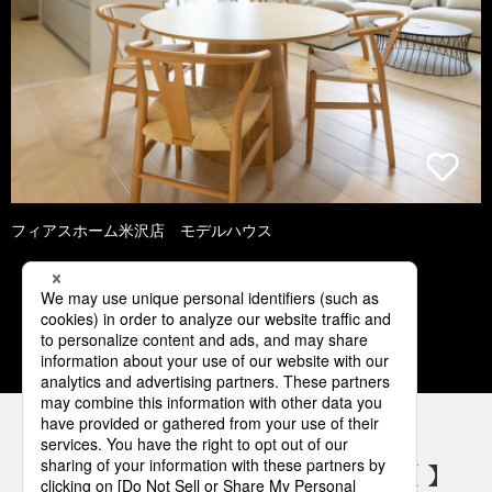
フィアスホーム米沢店 モデルハウス
1
2
3
4
5
パナソニックの電気設備 SNSアカウント