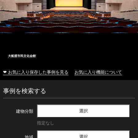
大船渡市民文化会館
❤ お気に入り保存した事例を見る
お気に入り機能について
事例を検索する
選択
建物分類
指定なし
選択
地域