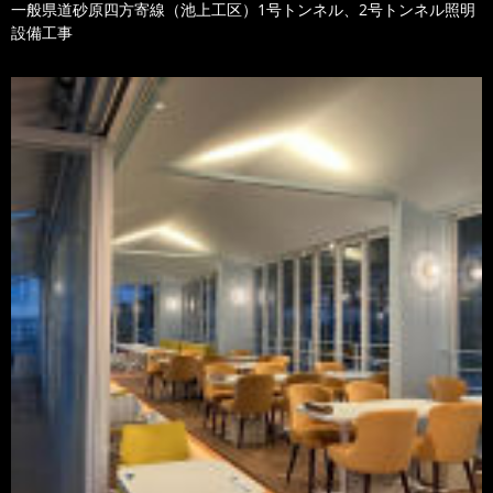
一般県道砂原四方寄線（池上工区）1号トンネル、2号トンネル照明
設備工事