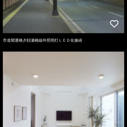
市道開運橋夕顔瀬橋線外照明灯ＬＥＤ化修繕