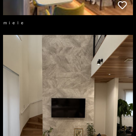
ｍｉｅｌｅ