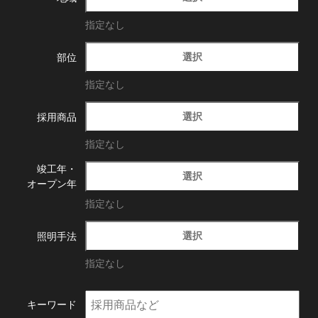
指定なし
選択
部位
指定なし
選択
採用商品
指定なし
竣工年・
選択
オープン年
指定なし
選択
照明手法
指定なし
キーワード