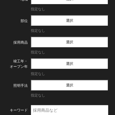
指定なし
選択
部位
指定なし
選択
採用商品
指定なし
竣工年・
選択
オープン年
指定なし
選択
照明手法
指定なし
キーワード