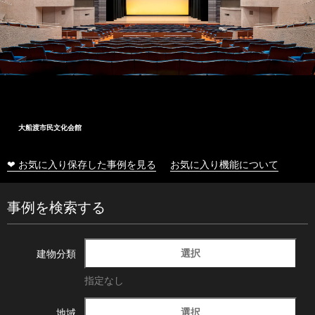
大船渡市民文化会館
❤ お気に入り保存した事例を見る
お気に入り機能について
事例を検索する
選択
建物分類
指定なし
選択
地域