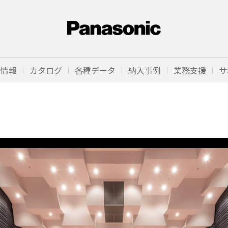
品情報
カタログ
各種データ
納入事例
業務支援
サ