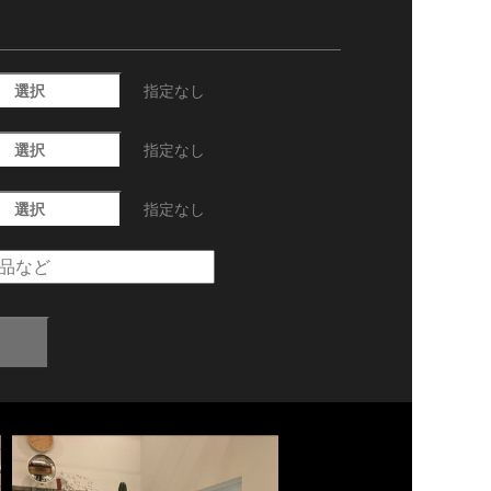
選択
指定なし
選択
指定なし
選択
指定なし