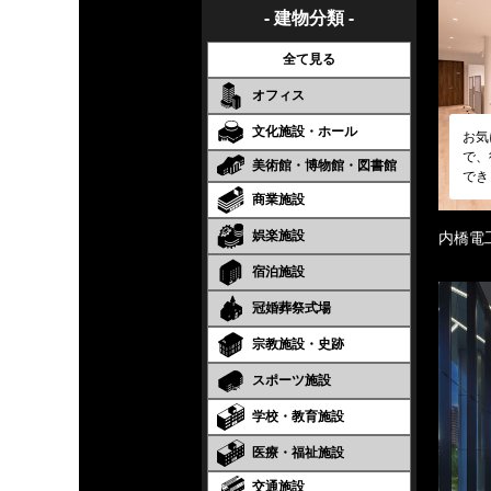
- 建物分類 -
全て見る
オフィス
文化施設・ホール
お気
で、
美術館・博物館・図書館
でき
商業施設
娯楽施設
内橋電
宿泊施設
冠婚葬祭式場
宗教施設・史跡
スポーツ施設
学校・教育施設
医療・福祉施設
交通施設