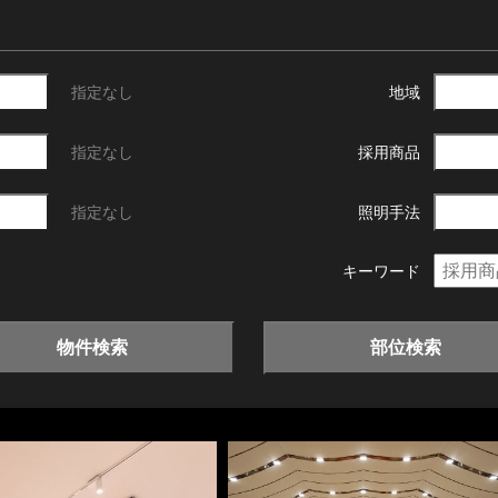
指定なし
地域
指定なし
採用商品
指定なし
照明手法
キーワード
物件検索
部位検索