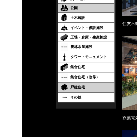
公園
土木施設
住友不
イベント・仮設施設
工場・倉庫・生産施設
農林水産施設
タワー・モニュメント
集合住宅
集合住宅（改修）
戸建住宅
その他
双葉電