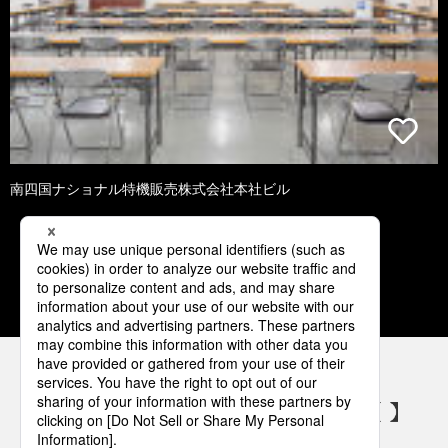
南四国ナショナル特機販売株式会社本社ビル
1
2
3
4
5
パナソニックの電気設備 SNSアカウント