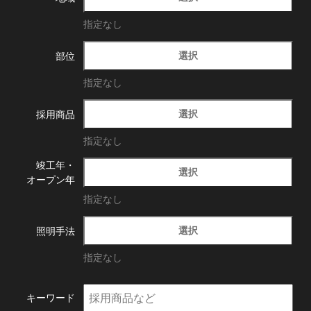
指定なし
選択
部位
指定なし
選択
採用商品
指定なし
竣工年・
選択
オープン年
指定なし
選択
照明手法
指定なし
キーワード