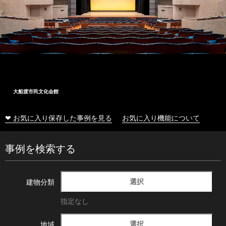
大船渡市民文化会館
❤ お気に入り保存した事例を見る
お気に入り機能について
事例を検索する
選択
建物分類
指定なし
選択
地域