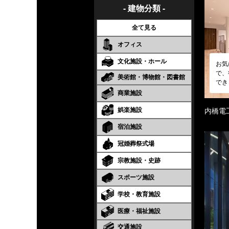
- 建物分類 -
全て見る
オフィス
文化施設・ホール
お気
で、
美術館・博物館・図書館
でき
商業施設
娯楽施設
内橋電
宿泊施設
冠婚葬祭式場
宗教施設・史跡
スポーツ施設
学校・教育施設
医療・福祉施設
交通施設