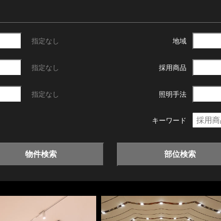
指定なし
地域
指定なし
採用商品
指定なし
照明手法
キーワード
物件検索
部位検索