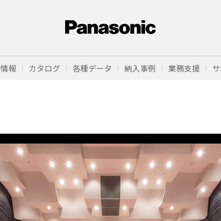
品情報
カタログ
各種データ
納入事例
業務支援
サ