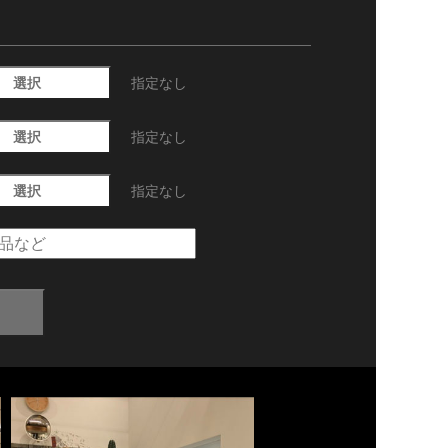
選択
指定なし
選択
指定なし
選択
指定なし