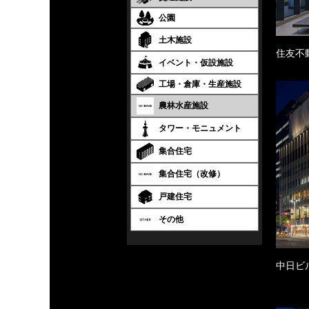
公園
土木施設
住友不
イベント・仮設施設
工場・倉庫・生産施設
農林水産施設
タワー・モニュメント
集合住宅
集合住宅（改修）
戸建住宅
その他
中日ビ