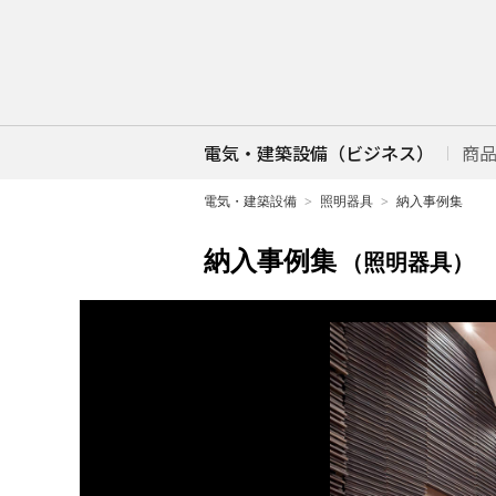
電気・建築設備（ビジネス）
商
電気・建築設備
照明器具
納入事例集
納入事例集
（照明器具）