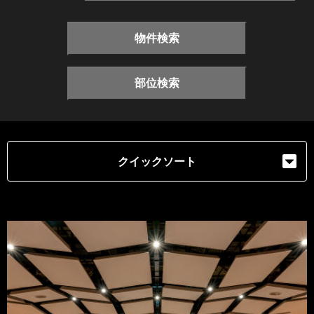
物件検索
部位検索
クイックソート