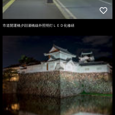
市道開運橋夕顔瀬橋線外照明灯ＬＥＤ化修繕