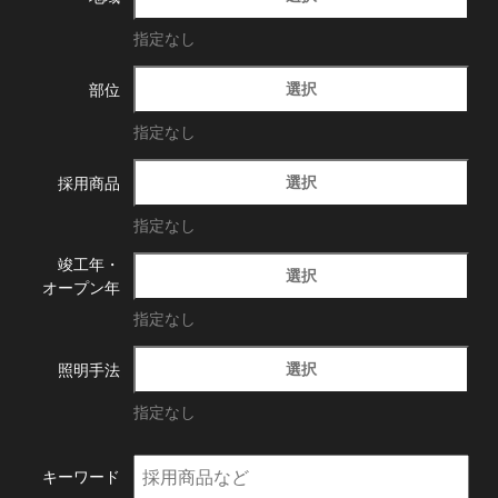
指定なし
選択
部位
指定なし
選択
採用商品
指定なし
竣工年・
選択
オープン年
指定なし
選択
照明手法
指定なし
キーワード