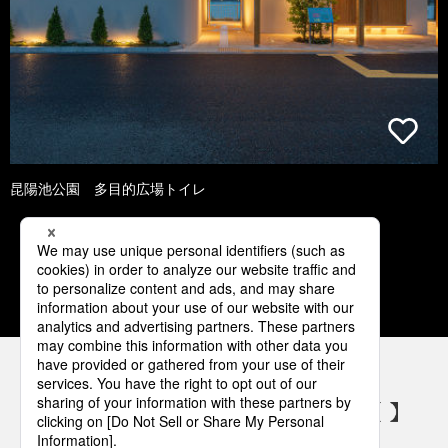
昆陽池公園 多目的広場トイレ
1
2
3
4
5
パナソニックの電気設備 SNSアカウント