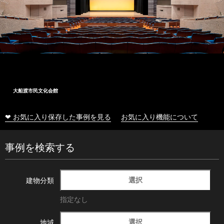
大船渡市民文化会館
❤ お気に入り保存した事例を見る
お気に入り機能について
事例を検索する
選択
建物分類
指定なし
選択
地域