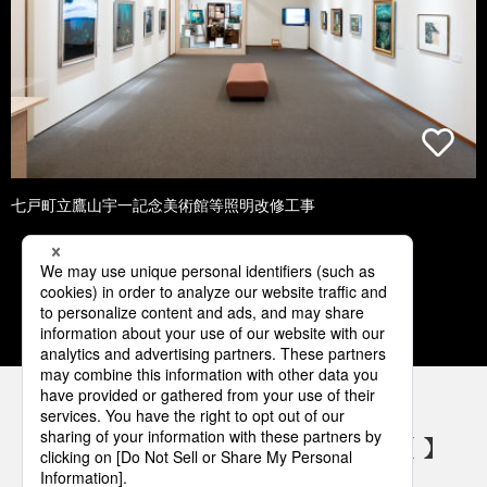
七戸町立鷹山宇一記念美術館等照明改修工事
1
2
3
4
5
パナソニックの電気設備 SNSアカウント