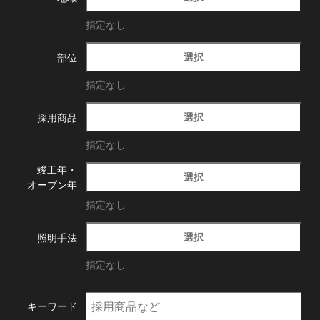
指定なし
選択
部位
指定なし
選択
採用商品
指定なし
竣工年・
選択
オープン年
指定なし
選択
照明手法
指定なし
キーワード