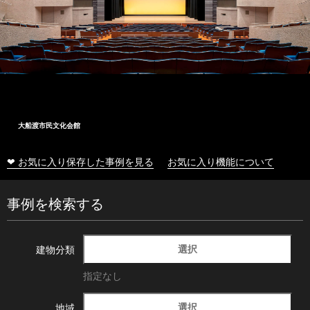
大船渡市民文化会館
❤ お気に入り保存した事例を見る
お気に入り機能について
事例を検索する
選択
建物分類
指定なし
選択
地域