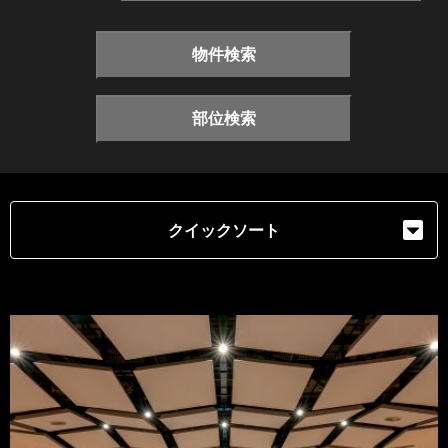
物件検索
部位検索
クイックソート