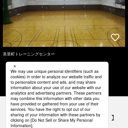
美里町トレーニングセンター
1
2
3
4
5
パナソニックの電気設備 SNSアカウント