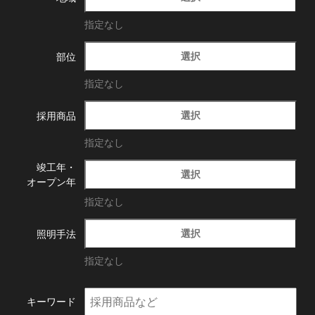
指定なし
選択
部位
指定なし
選択
採用商品
指定なし
竣工年・
選択
オープン年
指定なし
選択
照明手法
指定なし
キーワード