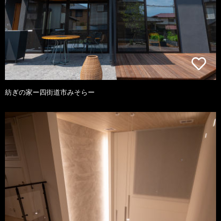
紡ぎの家ー四街道市みそらー