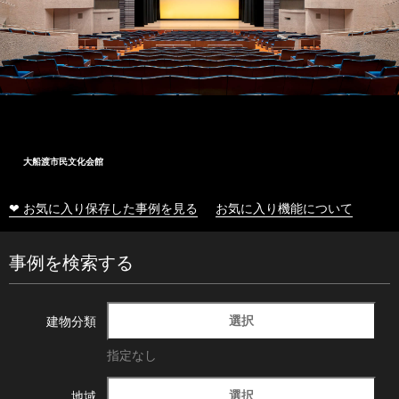
大船渡市民文化会館
❤ お気に入り保存した事例を見る
お気に入り機能について
事例を検索する
選択
建物分類
指定なし
選択
地域