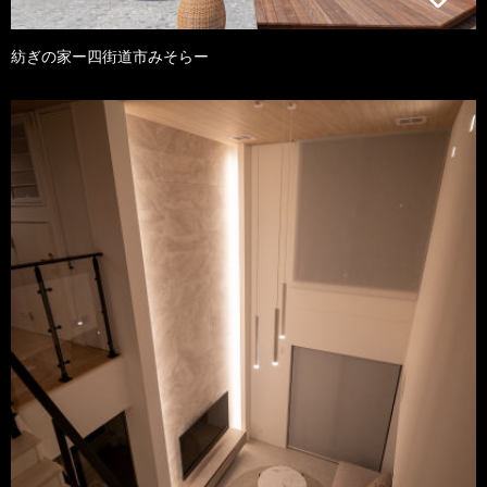
紡ぎの家ー四街道市みそらー