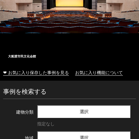
大船渡市民文化会館
❤ お気に入り保存した事例を見る
お気に入り機能について
事例を検索する
選択
建物分類
指定なし
選択
地域