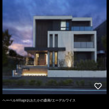
ヘーベルVillageおおたかの森南/エーデルワイス