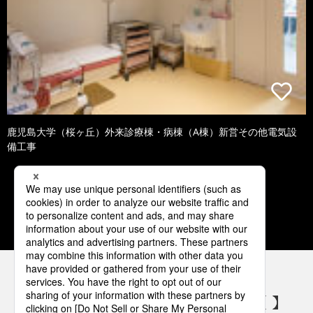
鹿児島大学（桜ヶ丘）外来診療棟・病棟（A棟）新営その他電気設
備工事
1
2
3
4
5
パナソニックの電気設備 SNSアカウント