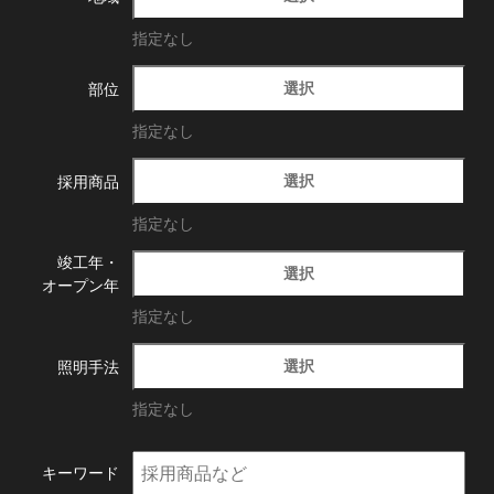
指定なし
選択
部位
指定なし
選択
採用商品
指定なし
竣工年・
選択
オープン年
指定なし
選択
照明手法
指定なし
キーワード