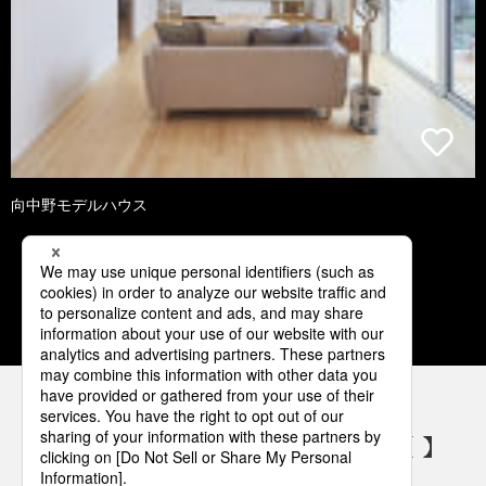
向中野モデルハウス
1
2
3
4
5
パナソニックの電気設備 SNSアカウント