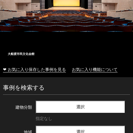
大船渡市民文化会館
❤ お気に入り保存した事例を見る
お気に入り機能について
事例を検索する
選択
建物分類
指定なし
選択
地域