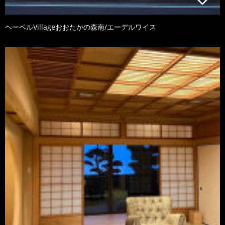
ヘーベルVillageおおたかの森南/エーデルワイス