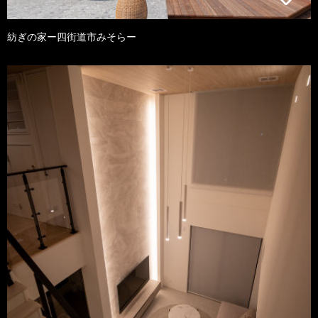
紡ぎの家ー四街道市みそらー