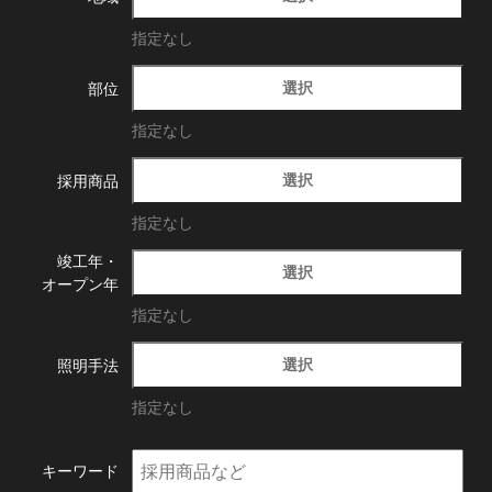
指定なし
選択
部位
指定なし
選択
採用商品
指定なし
竣工年・
選択
オープン年
指定なし
選択
照明手法
指定なし
キーワード