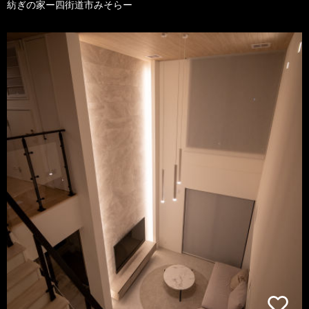
紡ぎの家ー四街道市みそらー