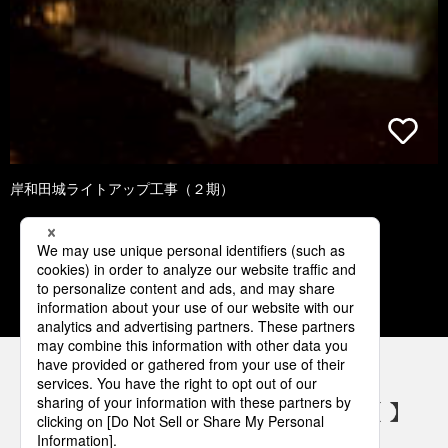
岸和田城ライトアップ工事（２期）
1
2
3
4
5
パナソニックの電気設備 SNSアカウント