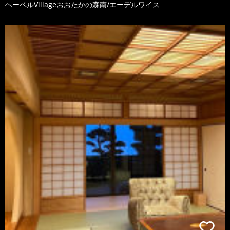
ヘーベルVillageおおたかの森南/エーデルワイス