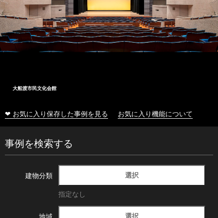
大船渡市民文化会館
❤ お気に入り保存した事例を見る
お気に入り機能について
事例を検索する
選択
建物分類
指定なし
選択
地域