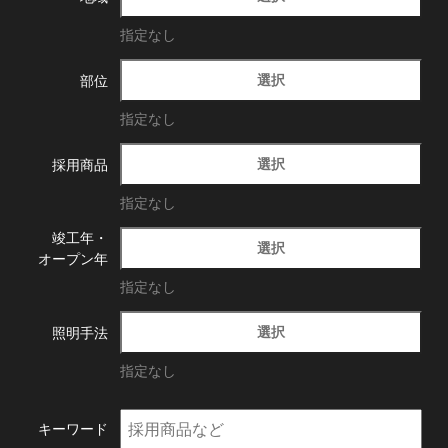
指定なし
選択
部位
指定なし
選択
採用商品
指定なし
竣工年・
選択
オープン年
指定なし
選択
照明手法
指定なし
キーワード