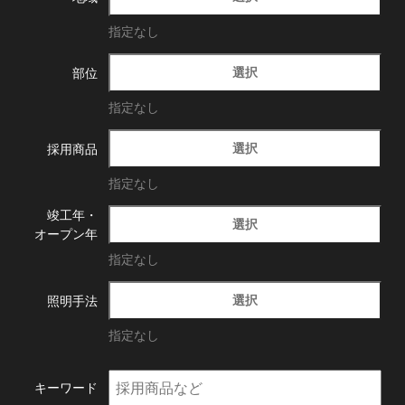
指定なし
選択
部位
指定なし
選択
採用商品
指定なし
竣工年・
選択
オープン年
指定なし
選択
照明手法
指定なし
キーワード