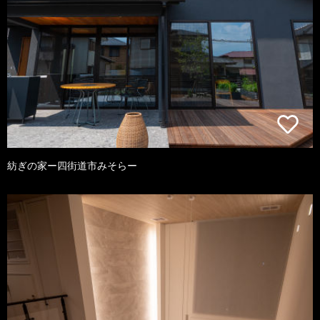
紡ぎの家ー四街道市みそらー