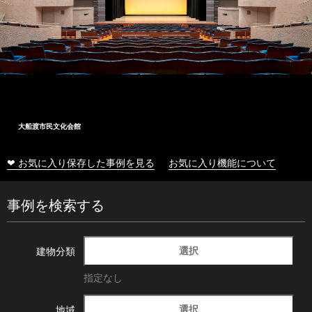
大船渡市民文化会館
❤ お気に入り保存した事例を見る
お気に入り機能について
事例を検索する
選択
建物分類
指定なし
選択
地域