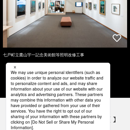
七戸町立鷹山宇一記念美術館等照明改修工事
1
2
3
4
5
パナソニックの電気設備 SNSアカウント