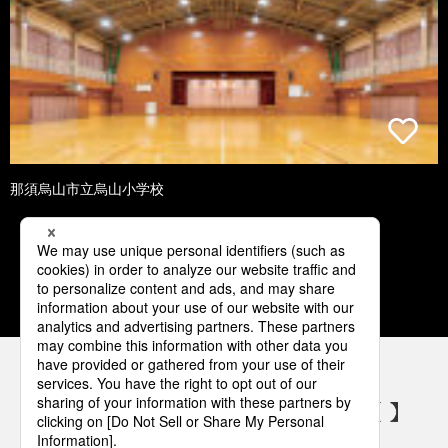
那須烏山市立烏山小学校
1
2
3
4
5
パナソニックの電気設備 SNSアカウント