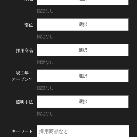
指定なし
選択
部位
指定なし
選択
採用商品
指定なし
竣工年・
選択
オープン年
指定なし
選択
照明手法
指定なし
キーワード