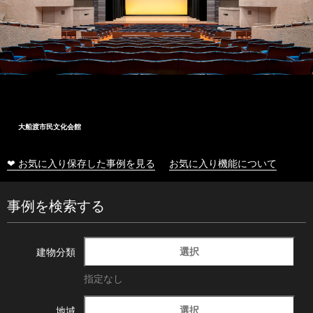
大船渡市民文化会館
❤ お気に入り保存した事例を見る
お気に入り機能について
事例を検索する
選択
建物分類
指定なし
選択
地域