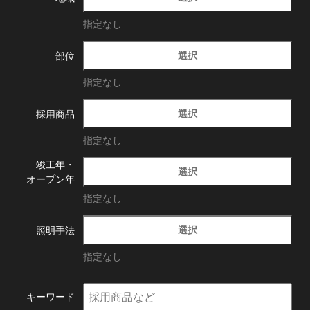
指定なし
選択
部位
指定なし
選択
採用商品
指定なし
竣工年・
選択
オープン年
指定なし
選択
照明手法
指定なし
キーワード