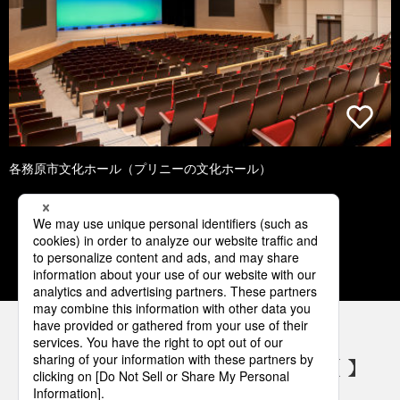
各務原市文化ホール（プリニーの文化ホール）
1
2
3
4
5
パナソニックの電気設備 SNSアカウント