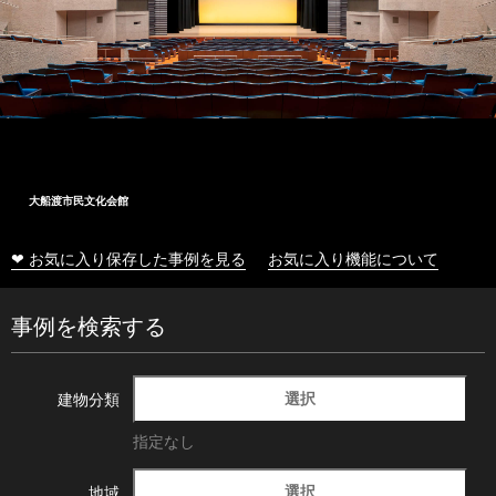
大船渡市民文化会館
❤ お気に入り保存した事例を見る
お気に入り機能について
事例を検索する
選択
建物分類
指定なし
選択
地域