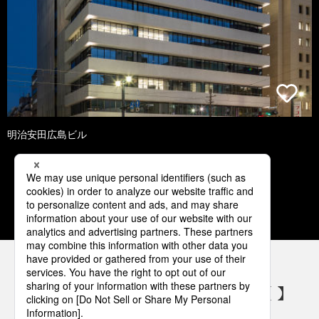
明治安田広島ビル
1
2
3
4
5
パナソニックの電気設備 SNSアカウント