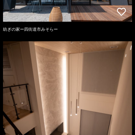
紡ぎの家ー四街道市みそらー