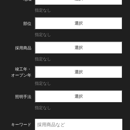
指定なし
選択
部位
指定なし
選択
採用商品
指定なし
竣工年・
選択
オープン年
指定なし
選択
照明手法
指定なし
キーワード