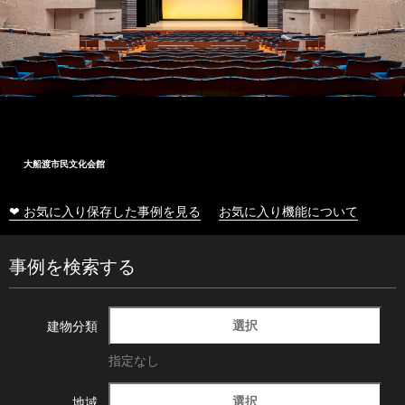
大船渡市民文化会館
❤ お気に入り保存した事例を見る
お気に入り機能について
事例を検索する
選択
建物分類
指定なし
選択
地域