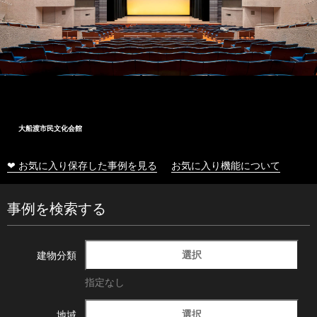
大船渡市民文化会館
❤ お気に入り保存した事例を見る
お気に入り機能について
事例を検索する
選択
建物分類
指定なし
選択
地域