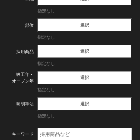
指定なし
選択
部位
指定なし
選択
採用商品
指定なし
竣工年・
選択
オープン年
指定なし
選択
照明手法
指定なし
キーワード