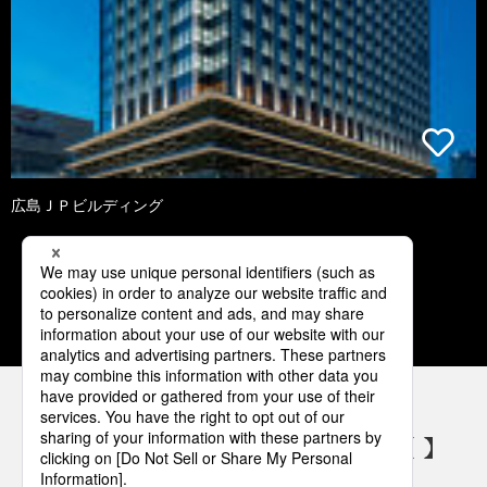
広島ＪＰビルディング
3
4
5
6
7
パナソニックの電気設備 SNSアカウント