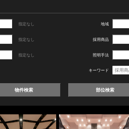
指定なし
地域
指定なし
採用商品
指定なし
照明手法
キーワード
物件検索
部位検索