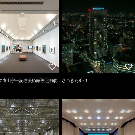
立鷹山宇一記念美術館等照明改
さつきた8・1