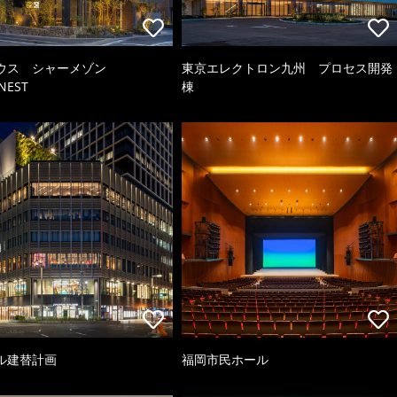
ウス シャーメゾン
東京エレクトロン九州 プロセス開発
NEST
棟
ル建替計画
福岡市民ホール