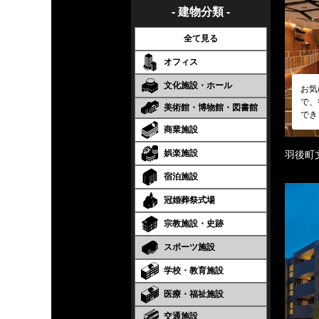
- 建物分類 -
全て見る
オフィス
文化施設・ホール
お気
で、
美術館・博物館・図書館
でき
商業施設
娯楽施設
羽後町
宿泊施設
冠婚葬祭式場
宗教施設・史跡
スポーツ施設
学校・教育施設
医療・福祉施設
交通施設