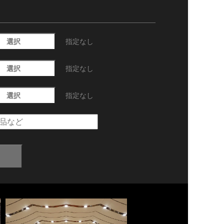
選択
指定なし
選択
指定なし
選択
指定なし