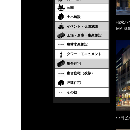
公園
土木施設
積水ハ
イベント・仮設施設
MAISO
工場・倉庫・生産施設
農林水産施設
タワー・モニュメント
集合住宅
集合住宅（改修）
戸建住宅
その他
中日ビ