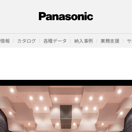
品情報
カタログ
各種データ
納入事例
業務支援
サ