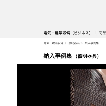
電気・建築設備（ビジネス）
商
電気・建築設備
照明器具
納入事例集
納入事例集
（照明器具）