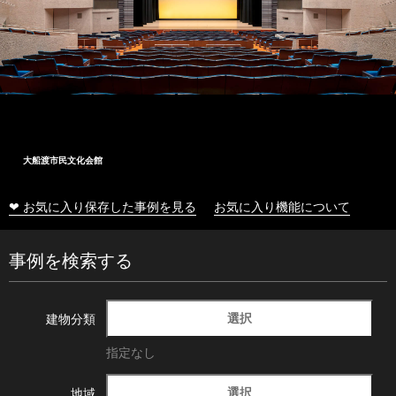
大船渡市民文化会館
❤ お気に入り保存した事例を見る
お気に入り機能について
事例を検索する
選択
建物分類
指定なし
選択
地域