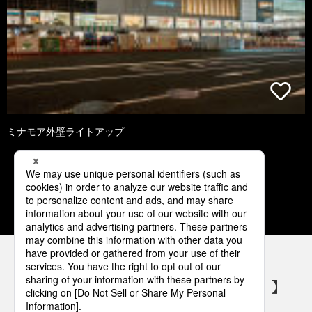
ミナモア外壁ライトアップ
1
2
3
4
5
パナソニックの電気設備 SNSアカウント