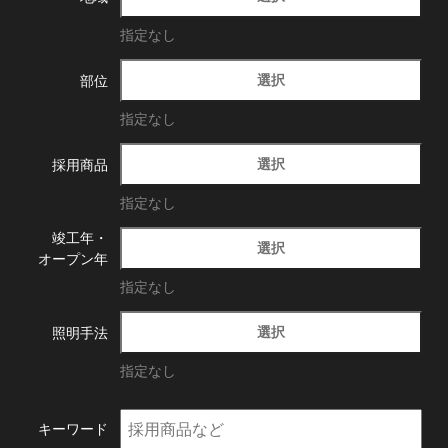
指定なし
選択
部位
指定なし
選択
採用商品
指定なし
竣工年・
選択
オープン年
指定なし
選択
照明手法
指定なし
キーワード