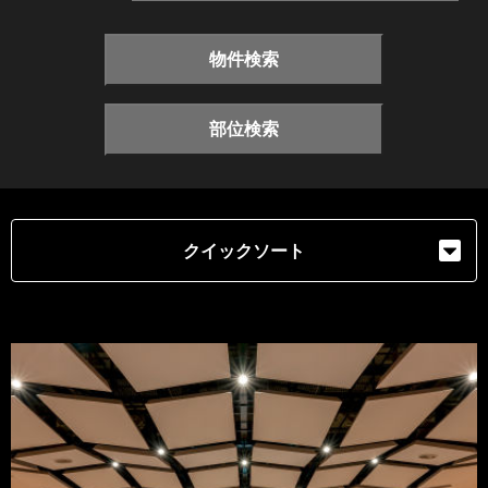
物件検索
部位検索
クイックソート