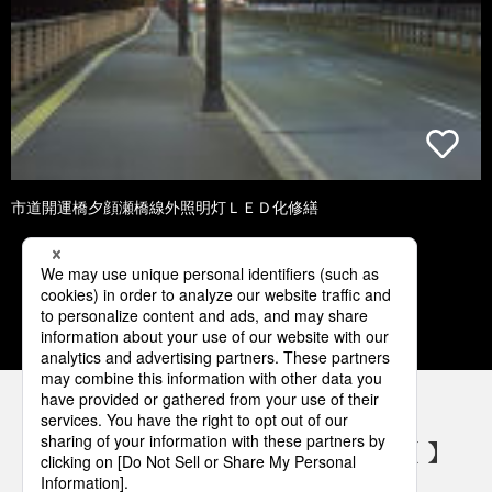
市道開運橋夕顔瀬橋線外照明灯ＬＥＤ化修繕
1
2
3
4
5
パナソニックの電気設備 SNSアカウント