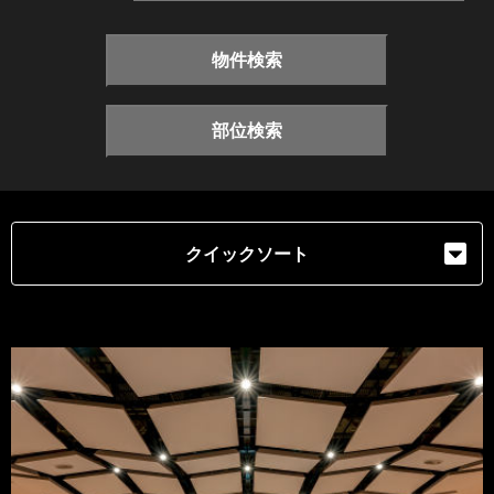
物件検索
部位検索
クイックソート