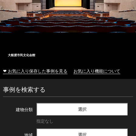
大船渡市民文化会館
❤ お気に入り保存した事例を見る
お気に入り機能について
事例を検索する
選択
建物分類
指定なし
選択
地域