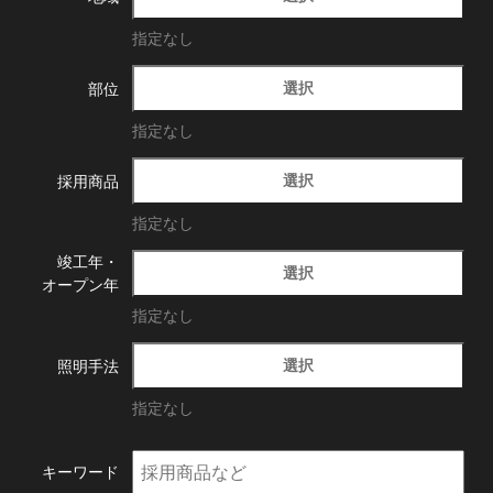
指定なし
選択
部位
指定なし
選択
採用商品
指定なし
竣工年・
選択
オープン年
指定なし
選択
照明手法
指定なし
キーワード