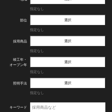
指定なし
選択
部位
指定なし
選択
採用商品
指定なし
竣工年・
選択
オープン年
指定なし
選択
照明手法
指定なし
キーワード