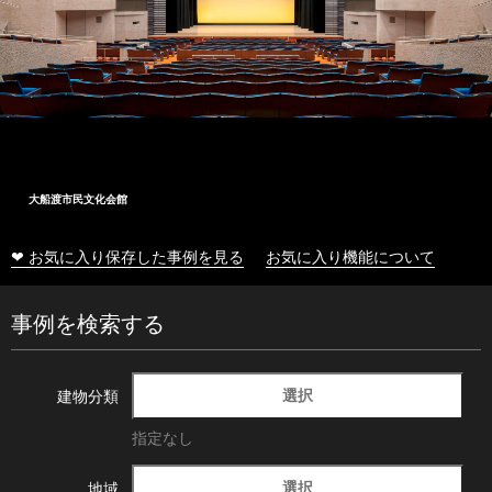
大船渡市民文化会館
❤ お気に入り保存した事例を見る
お気に入り機能について
事例を検索する
選択
建物分類
指定なし
選択
地域