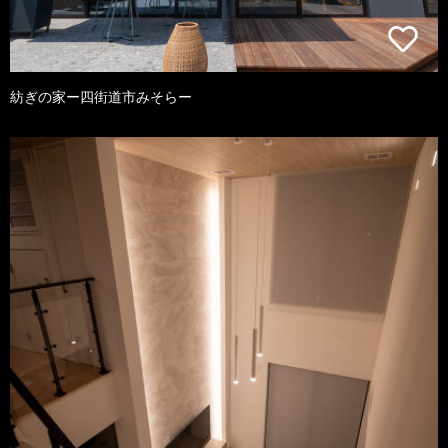
紡ぎの家ー四街道市みそらー