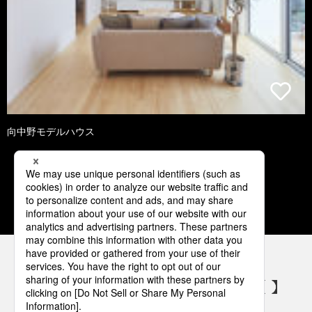
向中野モデルハウス
1
2
3
4
5
パナソニックの電気設備 SNSアカウント