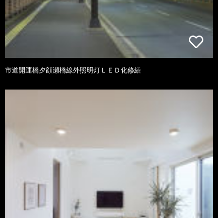
市道開運橋夕顔瀬橋線外照明灯ＬＥＤ化修繕