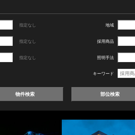
指定なし
地域
指定なし
採用商品
指定なし
照明手法
キーワード
物件検索
部位検索