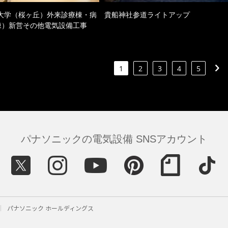
大学（桜ヶ丘）外来診療棟・病
貴船神社参道ライトアップ
棟）新営その他電気設備工事
1
2
3
4
5
パナソニックの電気設備 SNSアカウント
パナソニック ホールディングス