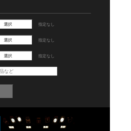
選択
指定なし
選択
指定なし
選択
指定なし