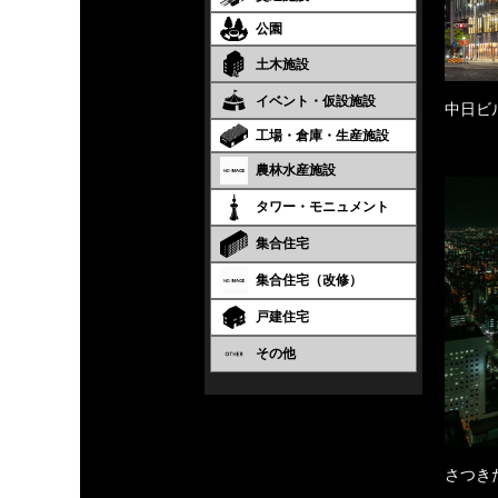
公園
土木施設
イベント・仮設施設
中日ビ
工場・倉庫・生産施設
農林水産施設
タワー・モニュメント
集合住宅
集合住宅（改修）
戸建住宅
その他
さつき