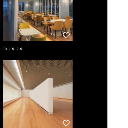
ｍｉｅｌｅ