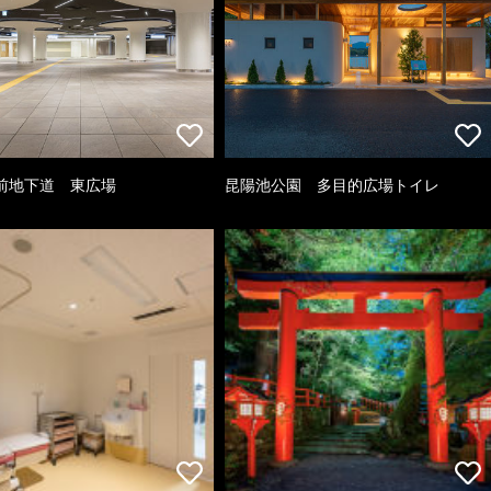
前地下道 東広場
昆陽池公園 多目的広場トイレ