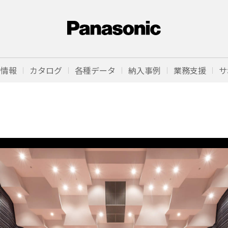
品情報
カタログ
各種データ
納入事例
業務支援
サ