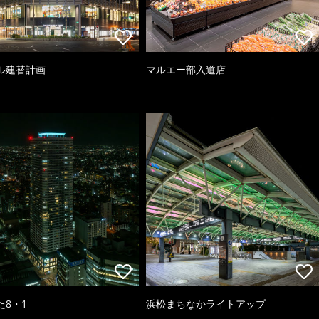
ル建替計画
マルエー部入道店
た8・1
浜松まちなかライトアップ