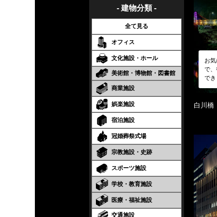
- 建物分類 -
全て見る
オフィス
文化施設・ホール
お気
で、
美術館・博物館・図書館
でき
商業施設
娯楽施設
白川橋
宿泊施設
冠婚葬祭式場
宗教施設・史跡
スポーツ施設
学校・教育施設
医療・福祉施設
交通施設