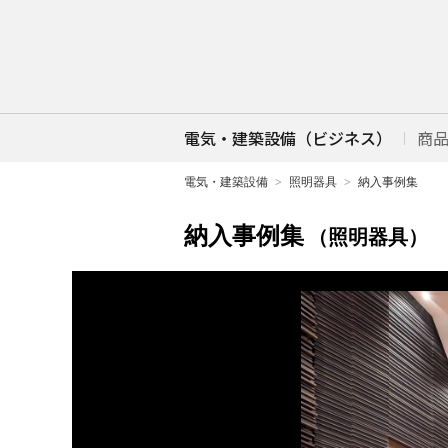
電気・建築設備（ビジネス）
商
電気・建築設備
照明器具
納入事例集
納入事例集
（照明器具）