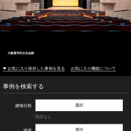
大船渡市民文化会館
❤ お気に入り保存した事例を見る
お気に入り機能について
事例を検索する
選択
建物分類
指定なし
選択
地域