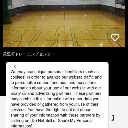
美里町トレーニングセンター
1
2
3
4
5
パナソニックの電気設備 SNSアカウント