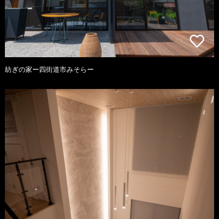
紡ぎの家ー四街道市みそらー