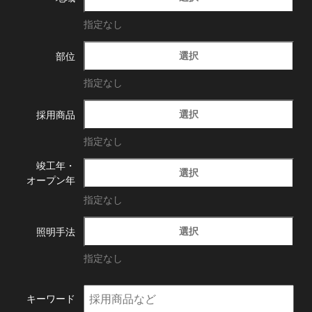
指定なし
選択
部位
指定なし
選択
採用商品
指定なし
竣工年・
選択
オープン年
指定なし
選択
照明手法
指定なし
キーワード