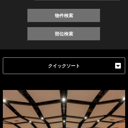
物件検索
部位検索
クイックソート