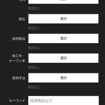
指定なし
選択
部位
指定なし
選択
採用商品
指定なし
竣工年・
選択
オープン年
指定なし
選択
照明手法
指定なし
キーワード