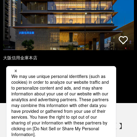
大阪信用金庫本店
1
2
3
4
5
パナソニックの電気設備 SNSアカウント