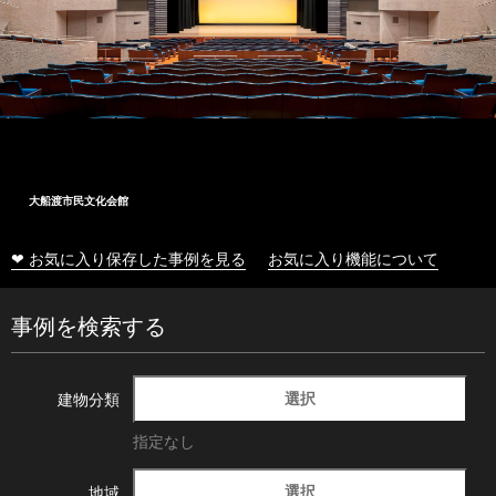
大船渡市民文化会館
❤ お気に入り保存した事例を見る
お気に入り機能について
事例を検索する
選択
建物分類
指定なし
選択
地域