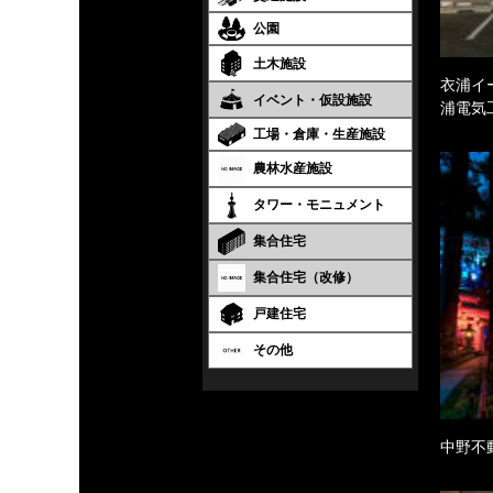
公園
土木施設
衣浦イ
イベント・仮設施設
浦電気
工場・倉庫・生産施設
農林水産施設
タワー・モニュメント
集合住宅
集合住宅（改修）
戸建住宅
その他
中野不