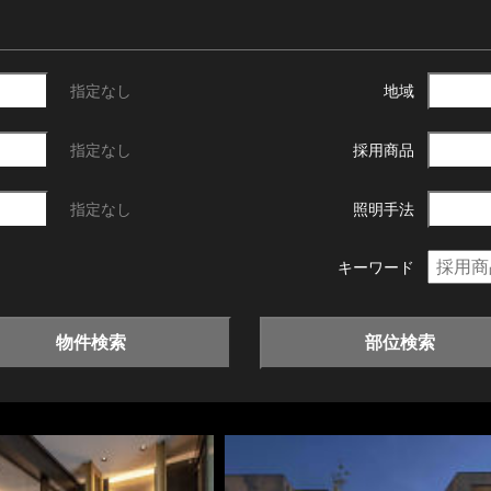
指定なし
地域
指定なし
採用商品
指定なし
照明手法
キーワード
物件検索
部位検索