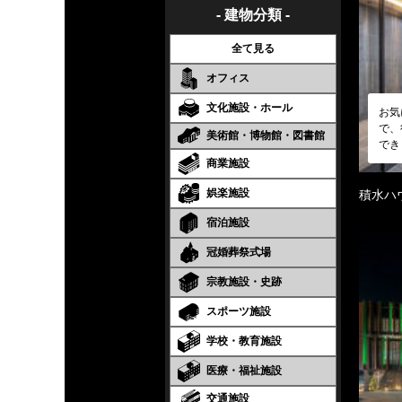
- 建物分類 -
全て見る
オフィス
文化施設・ホール
お気
で、
美術館・博物館・図書館
でき
商業施設
娯楽施設
積水ハ
宿泊施設
冠婚葬祭式場
宗教施設・史跡
スポーツ施設
学校・教育施設
医療・福祉施設
交通施設