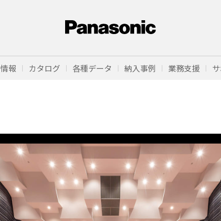
品情報
カタログ
各種データ
納入事例
業務支援
サ