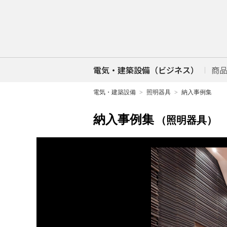
電気・建築設備（ビジネス）
商
電気・建築設備
照明器具
納入事例集
納入事例集
（照明器具）