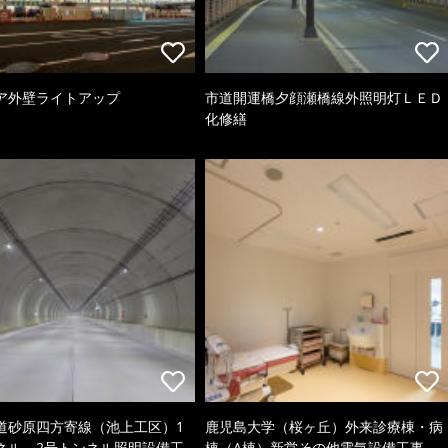
ア外壁ライトアップ
市道開運橋夕顔瀬橋線外照明灯ＬＥＤ
化修繕
道砂原四方寄線（池上工区）1
鹿児島大学（桜ヶ丘）外来診療棟・病
ネル、2号トンネル照明設備工
棟（A棟）新営その他電気設備工事