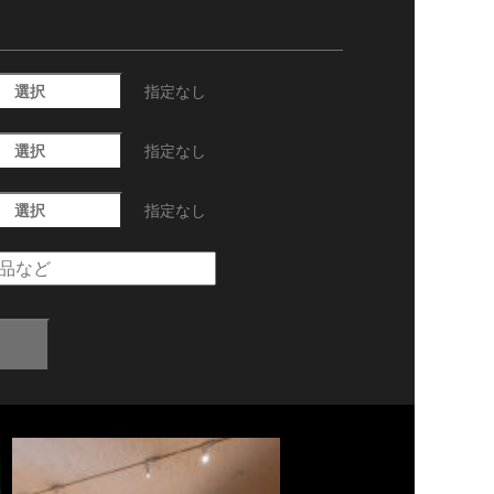
選択
指定なし
選択
指定なし
選択
指定なし