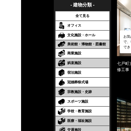
- 建物分類 -
全て見る
オフィス
文化施設・ホール
お気
で、
美術館・博物館・図書館
でき
商業施設
娯楽施設
七戸町
修工事
宿泊施設
冠婚葬祭式場
宗教施設・史跡
スポーツ施設
学校・教育施設
医療・福祉施設
交通施設