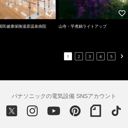
国民健康保険湯原温泉病院
山寺・芋煮鍋ライトアップ
1
2
3
4
5
パナソニックの電気設備 SNSアカウント