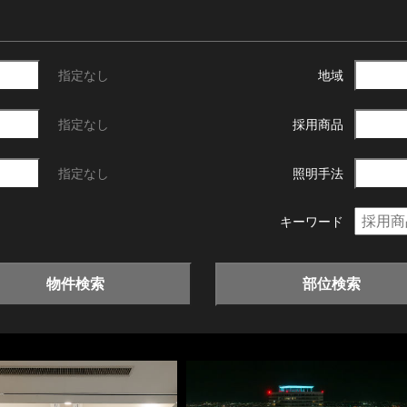
指定なし
地域
指定なし
採用商品
指定なし
照明手法
キーワード
物件検索
部位検索