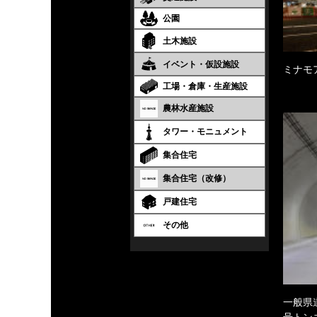
公園
土木施設
イベント・仮設施設
ミナモ
工場・倉庫・生産施設
農林水産施設
タワー・モニュメント
集合住宅
集合住宅（改修）
戸建住宅
その他
一般県
号トン