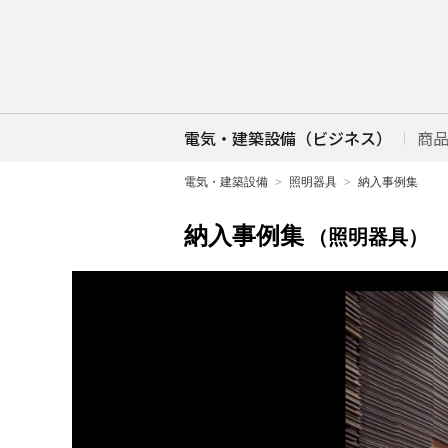
電気・建築設備（ビジネス）
商
電気・建築設備
照明器具
納入事例集
納入事例集
（照明器具）