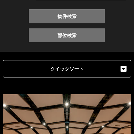
物件検索
部位検索
クイックソート