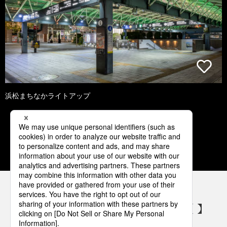
浜松まちなかライトアップ
1
2
3
4
5
パナソニックの電気設備 SNSアカウント