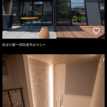
紡ぎの家ー四街道市みそらー