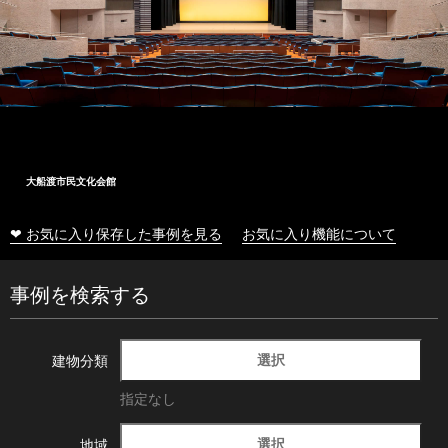
大船渡市民文化会館
❤ お気に入り保存した事例を見る
お気に入り機能について
事例を検索する
選択
建物分類
指定なし
選択
地域