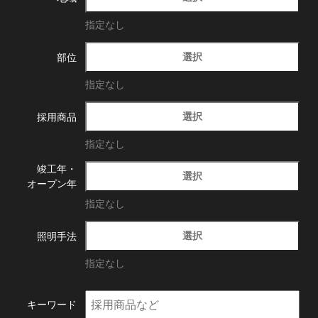
指定なし
選択
部位
指定なし
選択
採用商品
指定なし
竣工年・
選択
オープン年
指定なし
選択
照明手法
指定なし
キーワード