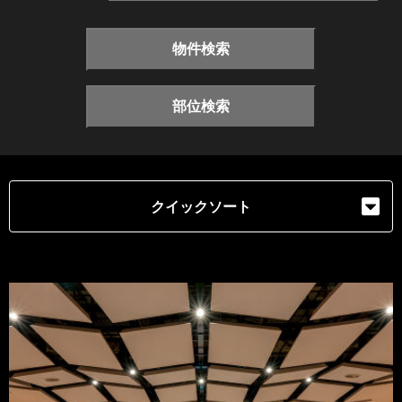
物件検索
部位検索
クイックソート