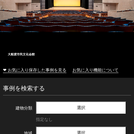
大船渡市民文化会館
❤ お気に入り保存した事例を見る
お気に入り機能について
事例を検索する
選択
建物分類
指定なし
選択
地域