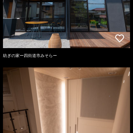
紡ぎの家ー四街道市みそらー