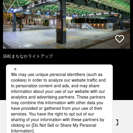
浜松まちなかライトアップ
1
2
3
4
5
パナソニックの電気設備 SNSアカウント