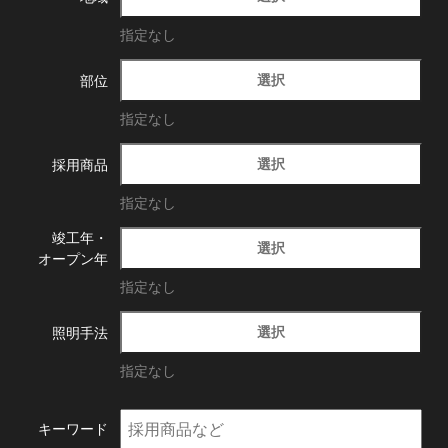
指定なし
選択
部位
指定なし
選択
採用商品
指定なし
竣工年・
選択
オープン年
指定なし
選択
照明手法
指定なし
キーワード