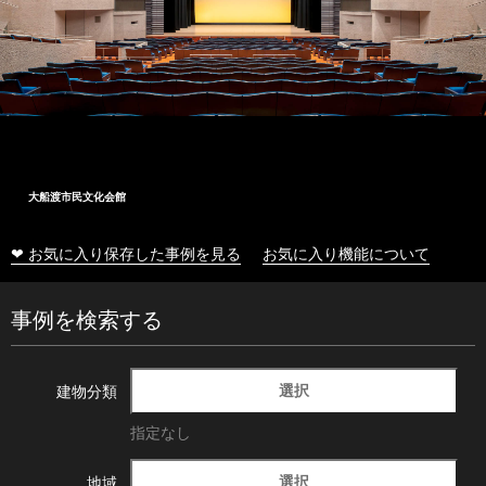
大船渡市民文化会館
❤ お気に入り保存した事例を見る
お気に入り機能について
事例を検索する
選択
建物分類
指定なし
選択
地域