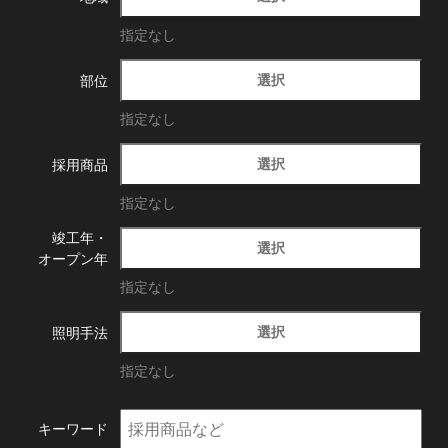
指定なし
選択
部位
指定なし
選択
採用商品
指定なし
竣工年・
選択
オープン年
指定なし
選択
照明手法
指定なし
キーワード