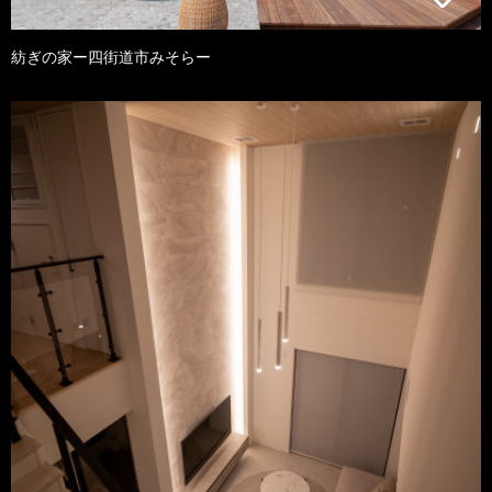
紡ぎの家ー四街道市みそらー