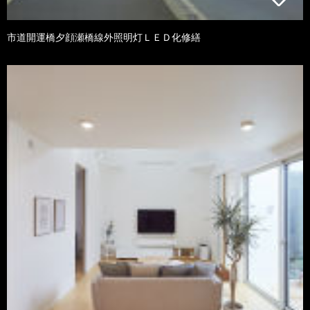
市道開運橋夕顔瀬橋線外照明灯ＬＥＤ化修繕