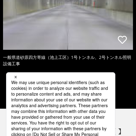
一般県道砂原四方寄線（池上工区）1号トンネル、2号トンネル照明
設備工事
1
2
3
4
5
パナソニックの電気設備 SNSアカウント