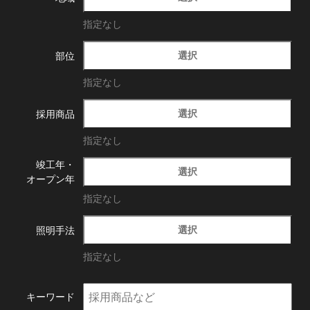
指定なし
選択
部位
指定なし
選択
採用商品
指定なし
竣工年・
選択
オープン年
指定なし
選択
照明手法
指定なし
キーワード