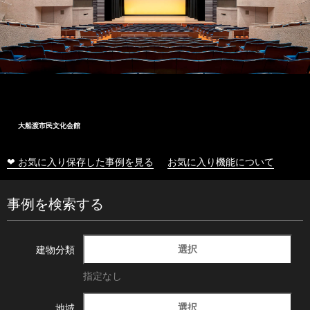
大船渡市民文化会館
❤ お気に入り保存した事例を見る
お気に入り機能について
事例を検索する
選択
建物分類
指定なし
選択
地域