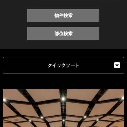
物件検索
部位検索
クイックソート