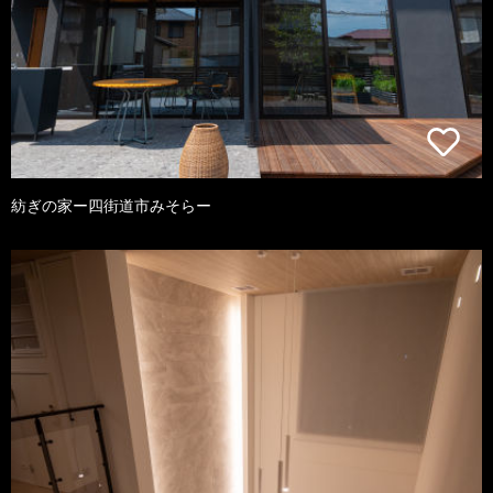
紡ぎの家ー四街道市みそらー