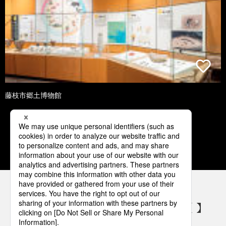
藤枝市郷土博物館
1
2
3
4
5
パナソニックの電気設備 SNSアカウント