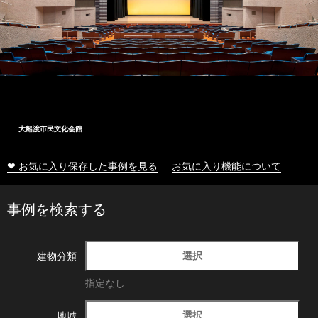
大船渡市民文化会館
❤ お気に入り保存した事例を見る
お気に入り機能について
事例を検索する
選択
建物分類
指定なし
選択
地域