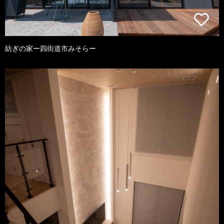
紡ぎの家ー四街道市みそらー