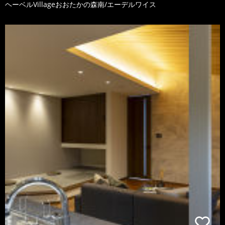
ヘーベルVillageおおたかの森南/エーデルワイス