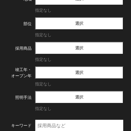
指定なし
選択
部位
指定なし
選択
採用商品
指定なし
竣工年・
選択
オープン年
指定なし
選択
照明手法
指定なし
キーワード