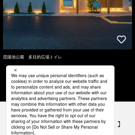
昆陽池公園 多目的広場トイレ
1
2
3
4
5
パナソニックの電気設備 SNSアカウント