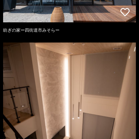
紡ぎの家ー四街道市みそらー