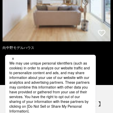
向中野モデルハウス
1
2
3
4
5
パナソニックの電気設備 SNSアカウント