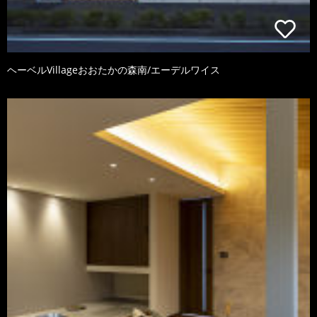
ヘーベルVillageおおたかの森南/エーデルワイス