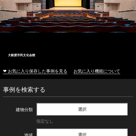
大船渡市民文化会館
❤ お気に入り保存した事例を見る
お気に入り機能について
事例を検索する
選択
建物分類
指定なし
選択
地域