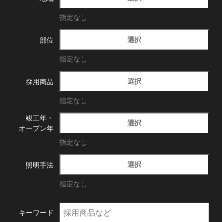
指定なし
選択
部位
指定なし
選択
採用商品
指定なし
竣工年・
選択
オープン年
指定なし
選択
照明手法
指定なし
キーワード