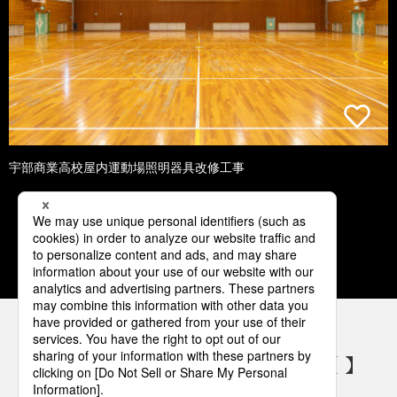
宇部商業高校屋内運動場照明器具改修工事
1
2
3
4
5
パナソニックの電気設備 SNSアカウント