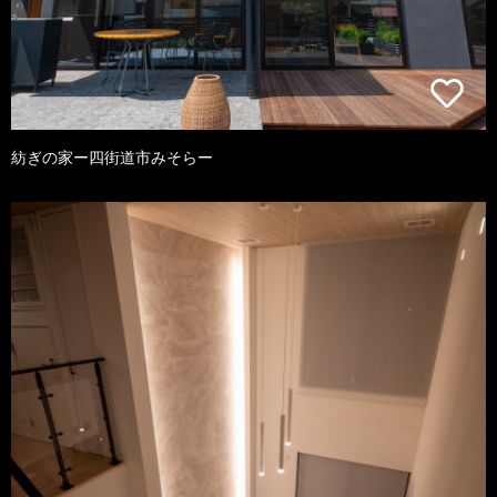
紡ぎの家ー四街道市みそらー