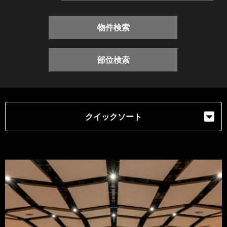
物件検索
部位検索
クイックソート