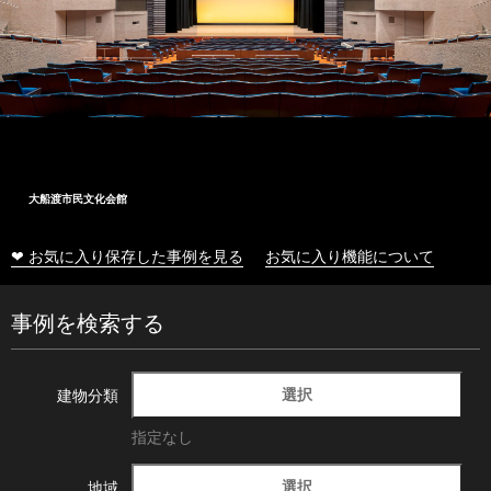
大船渡市民文化会館
❤ お気に入り保存した事例を見る
お気に入り機能について
事例を検索する
選択
建物分類
指定なし
選択
地域