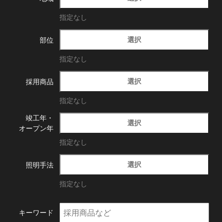
指定なし
選択
部位
指定なし
選択
採用商品
指定なし
竣工年・
選択
オープン年
指定なし
選択
照明手法
指定なし
キーワード