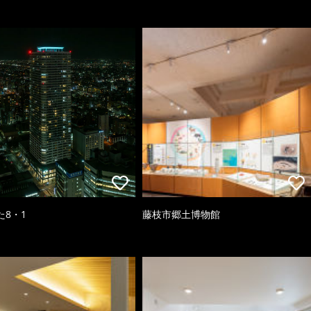
た8・1
藤枝市郷土博物館