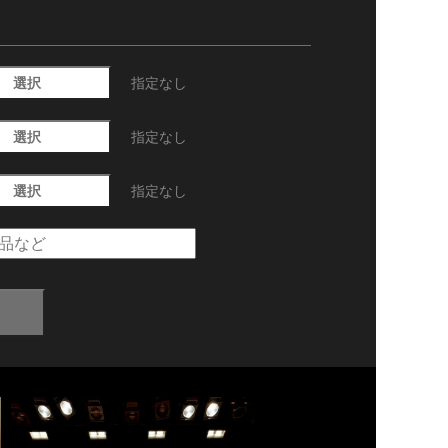
選択
指定なし
選択
指定なし
選択
指定なし