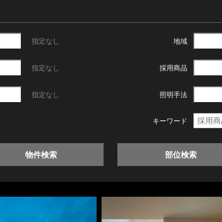
指定なし
地域
指定なし
採用商品
指定なし
照明手法
キーワード
物件検索
部位検索