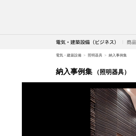
電気・建築設備（ビジネス）
商
電気・建築設備
照明器具
納入事例集
納入事例集
（照明器具）