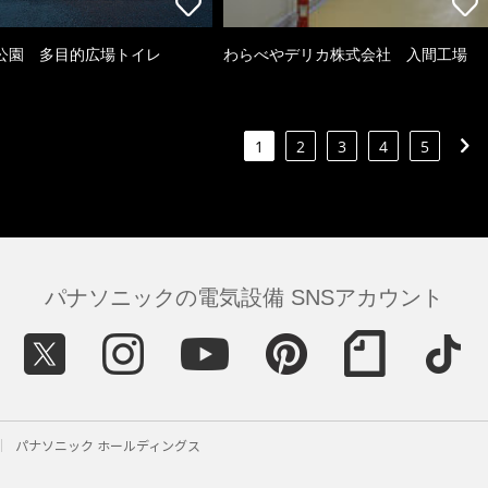
公園 多目的広場トイレ
わらべやデリカ株式会社 入間工場
1
2
3
4
5
パナソニックの電気設備 SNSアカウント
パナソニック ホールディングス