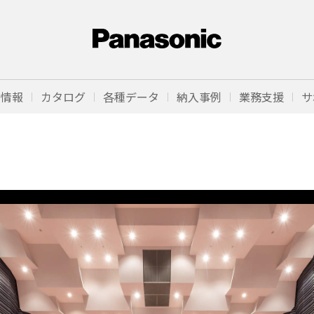
品情報
カタログ
各種データ
納入事例
業務支援
サ