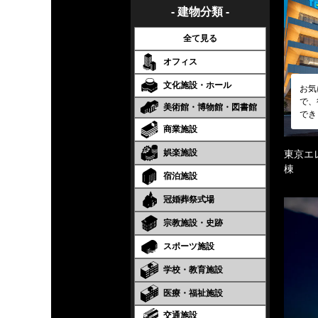
- 建物分類 -
全て見る
オフィス
文化施設・ホール
お気
で、
美術館・博物館・図書館
でき
商業施設
娯楽施設
東京エ
棟
宿泊施設
冠婚葬祭式場
宗教施設・史跡
スポーツ施設
学校・教育施設
医療・福祉施設
交通施設