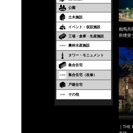
公園
土木施設
イベント・仮設施設
相馬共
所煙突
工場・倉庫・生産施設
農林水産施設
タワー・モニュメント
集合住宅
集合住宅（改修）
戸建住宅
その他
｜THE
会社