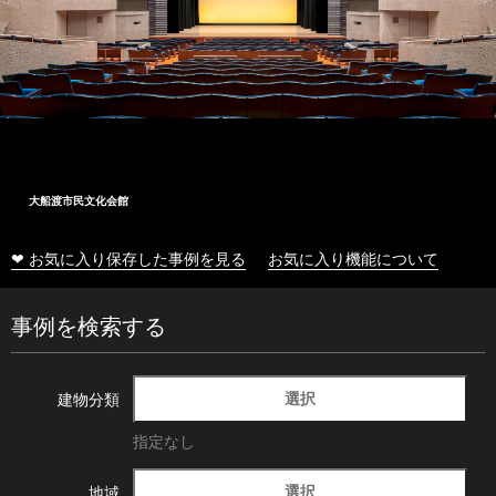
大船渡市民文化会館
❤ お気に入り保存した事例を見る
お気に入り機能について
事例を検索する
選択
建物分類
指定なし
選択
地域