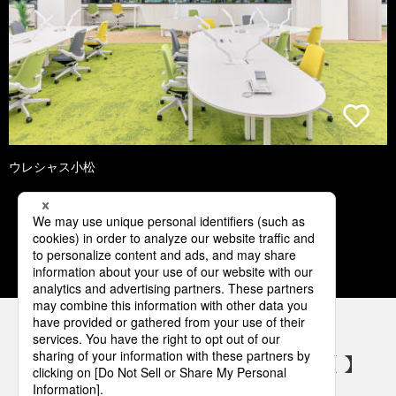
ウレシャス小松
1
2
3
4
5
パナソニックの電気設備 SNSアカウント