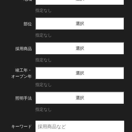
指定なし
選択
部位
指定なし
選択
採用商品
指定なし
竣工年・
選択
オープン年
指定なし
選択
照明手法
指定なし
キーワード