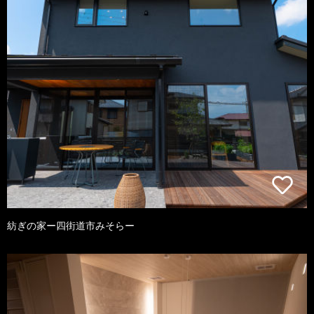
紡ぎの家ー四街道市みそらー