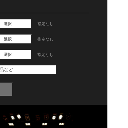
選択
指定なし
選択
指定なし
選択
指定なし