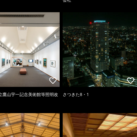
立鷹山宇一記念美術館等照明改
さつきた8・1