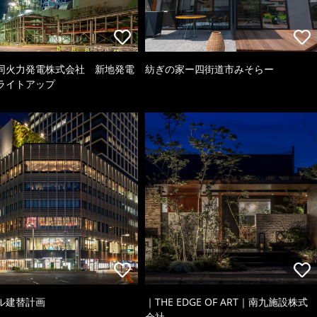
同火力発電株式会社 新地発電
紡ぎの家ー四街道市みそらー
ライトアップ
ル建替計画
｜THE EDGE OF ART｜南九施設株式
会社