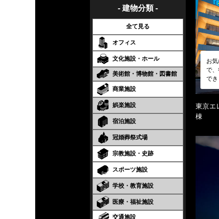
- 建物分類 -
全て見る
オフィス
文化施設・ホール
お気
で、
美術館・博物館・図書館
でき
商業施設
娯楽施設
東京エ
棟
宿泊施設
冠婚葬祭式場
宗教施設・史跡
スポーツ施設
学校・教育施設
医療・福祉施設
交通施設