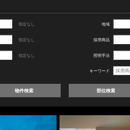
指定なし
地域
指定なし
採用商品
指定なし
照明手法
キーワード
物件検索
部位検索