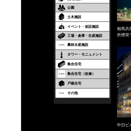
公園
土木施設
イベント・仮設施設
相馬共
所煙突
工場・倉庫・生産施設
農林水産施設
タワー・モニュメント
集合住宅
集合住宅（改修）
戸建住宅
その他
中日ビ