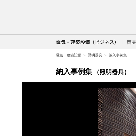
電気・建築設備（ビジネス）
商
電気・建築設備
照明器具
納入事例集
納入事例集
（照明器具）