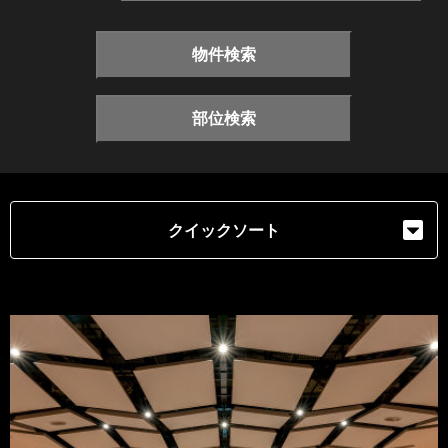
物件検索
部位検索
クイックソート