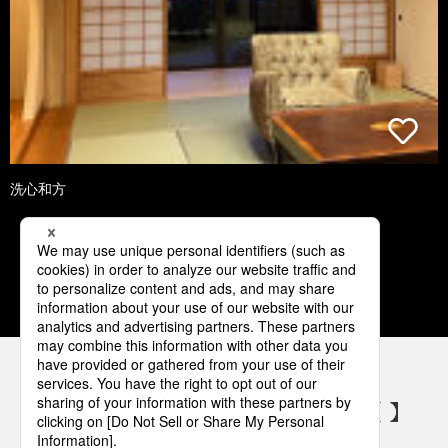
洗心和方
1
2
3
4
5
パナソニックの電気設備 SNSアカウント