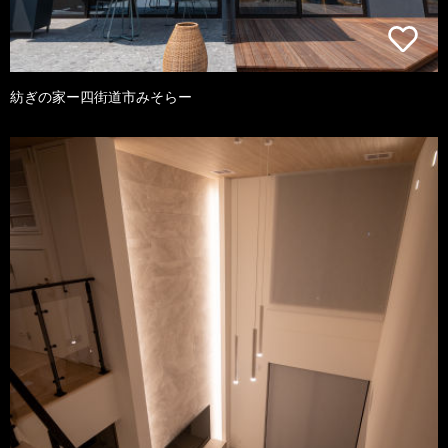
紡ぎの家ー四街道市みそらー