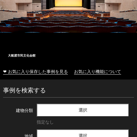
大船渡市民文化会館
❤ お気に入り保存した事例を見る
お気に入り機能について
事例を検索する
選択
建物分類
指定なし
選択
地域