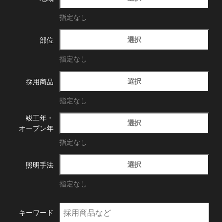
指定なし
選択
部位
指定なし
選択
採用商品
指定なし
竣工年・
選択
オープン年
指定なし
選択
照明手法
指定なし
キーワード