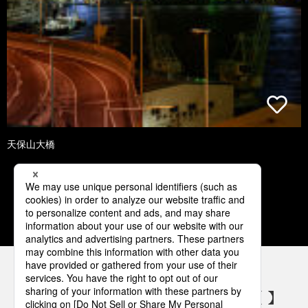
天保山大橋
1
2
3
4
5
パナソニックの電気設備 SNSアカウント