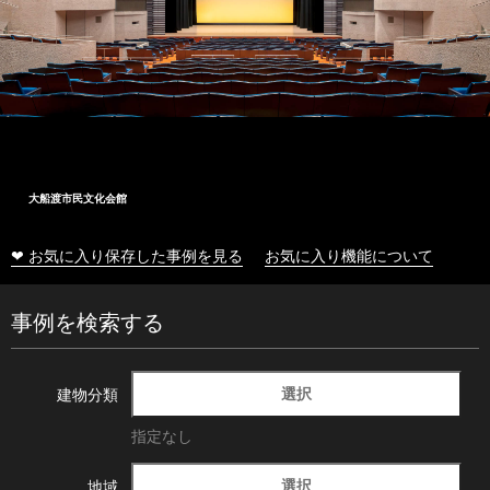
大船渡市民文化会館
❤ お気に入り保存した事例を見る
お気に入り機能について
事例を検索する
選択
建物分類
指定なし
選択
地域