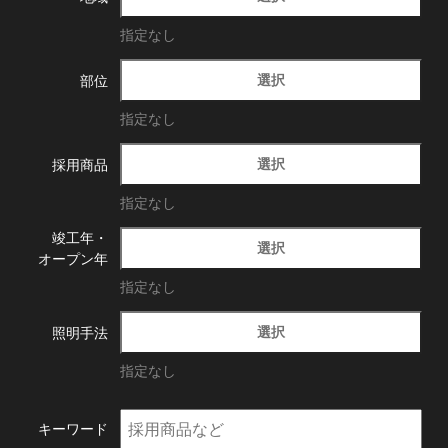
指定なし
選択
部位
指定なし
選択
採用商品
指定なし
竣工年・
選択
オープン年
指定なし
選択
照明手法
指定なし
キーワード