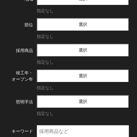
指定なし
選択
部位
指定なし
選択
採用商品
指定なし
竣工年・
選択
オープン年
指定なし
選択
照明手法
指定なし
キーワード