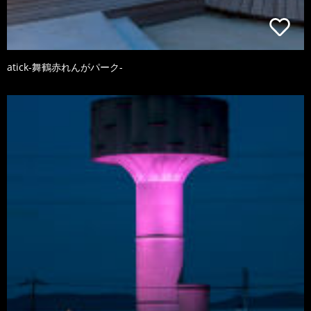
atick-舞鶴赤れんがパーク-