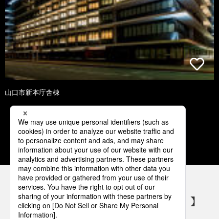
山口市新本庁舎棟
1
2
3
4
5
パナソニックの電気設備 SNSアカウント