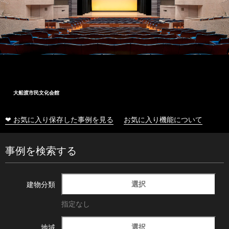
大船渡市民文化会館
❤ お気に入り保存した事例を見る
お気に入り機能について
事例を検索する
選択
建物分類
指定なし
選択
地域