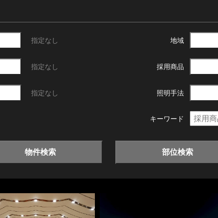
指定なし
地域
指定なし
採用商品
指定なし
照明手法
キーワード
物件検索
部位検索