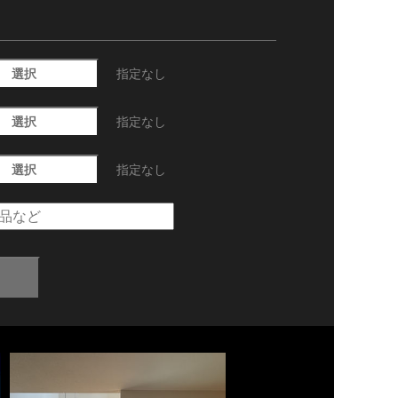
選択
指定なし
選択
指定なし
選択
指定なし