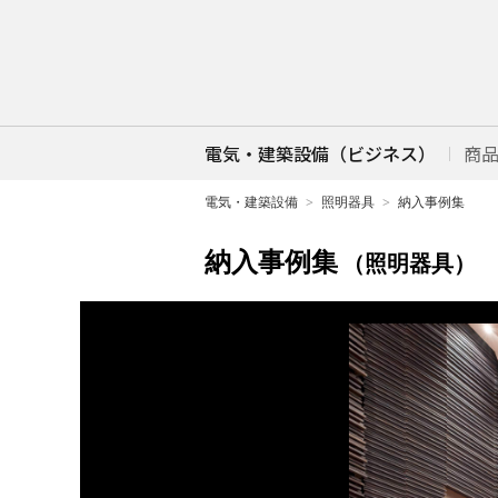
電気・建築設備（ビジネス）
商
電気・建築設備
照明器具
納入事例集
納入事例集
（照明器具）