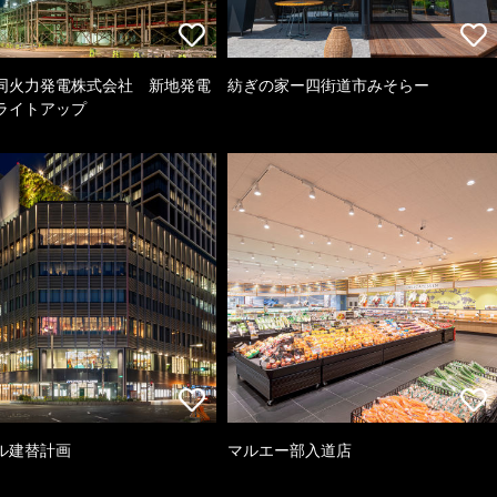
同火力発電株式会社 新地発電
紡ぎの家ー四街道市みそらー
ライトアップ
ル建替計画
マルエー部入道店