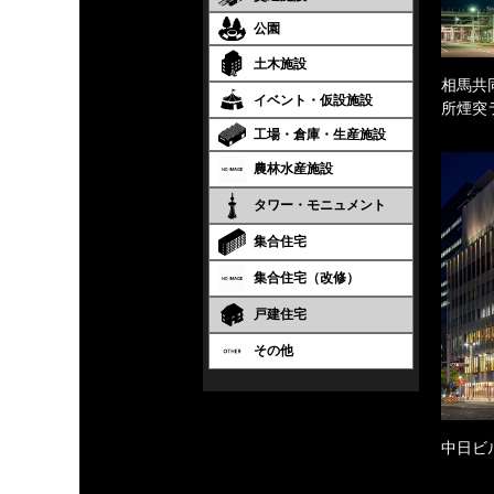
公園
土木施設
相馬共
イベント・仮設施設
所煙突
工場・倉庫・生産施設
農林水産施設
タワー・モニュメント
集合住宅
集合住宅（改修）
戸建住宅
その他
中日ビ