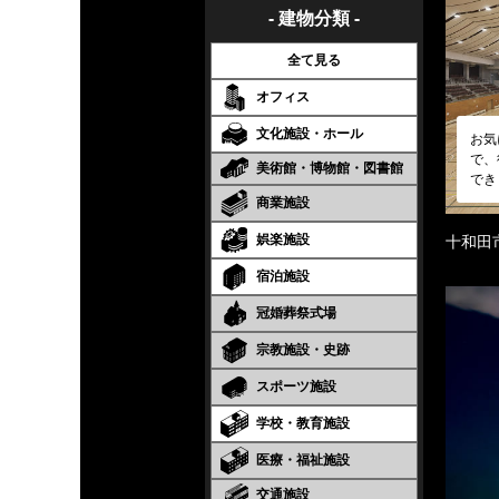
- 建物分類 -
全て見る
オフィス
文化施設・ホール
お気
で、
美術館・博物館・図書館
でき
商業施設
娯楽施設
十和田
宿泊施設
冠婚葬祭式場
宗教施設・史跡
スポーツ施設
学校・教育施設
医療・福祉施設
交通施設