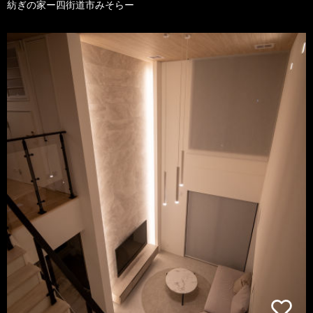
紡ぎの家ー四街道市みそらー