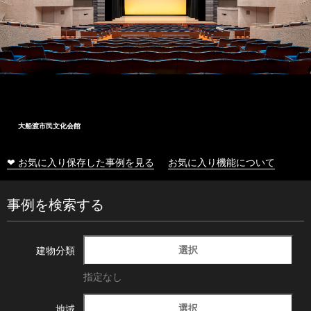
大船渡市民文化会館
❤ お気に入り保存した事例を見る
お気に入り機能について
事例を検索する
選択
建物分類
指定なし
選択
地域