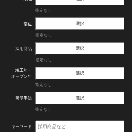
指定なし
選択
部位
指定なし
選択
採用商品
指定なし
竣工年・
選択
オープン年
指定なし
選択
照明手法
指定なし
キーワード