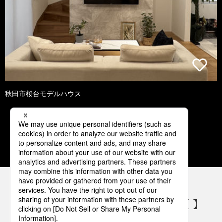
秋田市桜台モデルハウス
1
2
3
4
5
パナソニックの電気設備 SNSアカウント