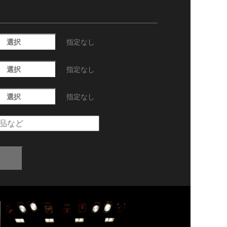
選択
指定なし
選択
指定なし
選択
指定なし