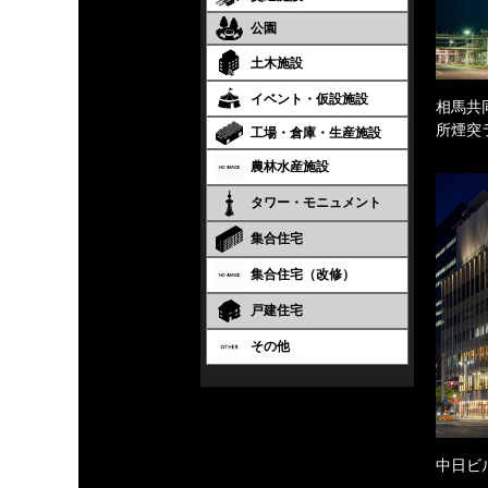
公園
土木施設
イベント・仮設施設
相馬共
所煙突
工場・倉庫・生産施設
農林水産施設
タワー・モニュメント
集合住宅
集合住宅（改修）
戸建住宅
その他
中日ビ