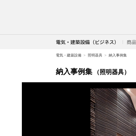
電気・建築設備（ビジネス）
商
電気・建築設備
照明器具
納入事例集
納入事例集
（照明器具）