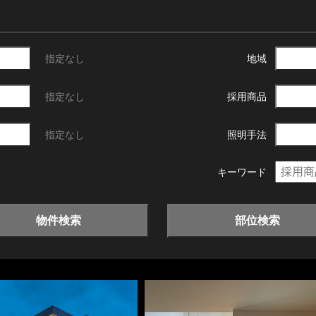
指定なし
地域
指定なし
採用商品
指定なし
照明手法
キーワード
物件検索
部位検索