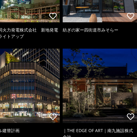
同火力発電株式会社 新地発電
紡ぎの家ー四街道市みそらー
ライトアップ
ル建替計画
｜THE EDGE OF ART｜南九施設株式
会社