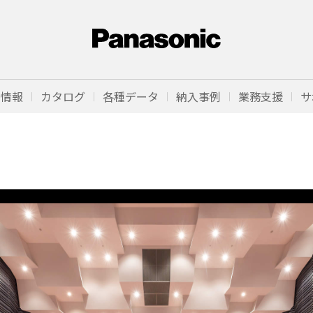
品情報
カタログ
各種データ
納入事例
業務支援
サ