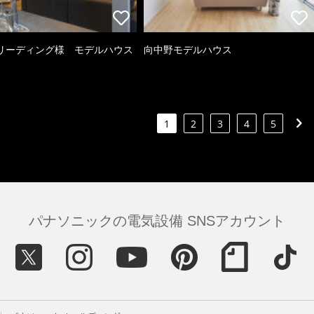
リーディング様 モデルハウス
向中野モデルハウス
1
2
3
4
5
パナソニックの電気設備 SNSアカウント