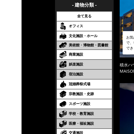
- 建物分類 -
全て見る
オフィス
文化施設・ホール
お気
で、
美術館・博物館・図書館
でき
商業施設
娯楽施設
積水ハ
MAISO
宿泊施設
冠婚葬祭式場
宗教施設・史跡
スポーツ施設
学校・教育施設
医療・福祉施設
交通施設